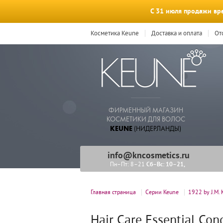
С 31 июля продажи вре
Косметика Keune
Доставка и оплата
От
ФИРМЕННЫЙ МАГАЗИН
КОСМЕТИКИ ДЛЯ ВОЛОС
KEUNE
(НИДЕРЛАНДЫ)
info@kncosmetics.ru
Сб–Вс: 10–21
Пн–Пт: 8–21
Главная страница
Серии Keune
1922 by J.M.
Hair Care Essential Con