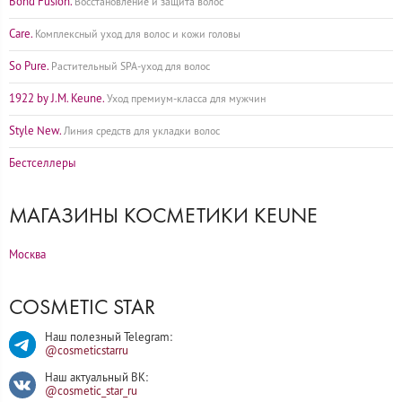
Bond Fusion.
Восстановление и защита волос
Care.
Комплексный уход для волос и кожи головы
So Pure.
Растительный SPA-уход для волос
1922 by J.M. Keune.
Уход премиум-класса для мужчин
Style New.
Линия средств для укладки волос
Бестселлеры
МАГАЗИНЫ КОСМЕТИКИ KEUNE
Москва
COSMETIC STAR
Наш полезный Telegram:
@cosmeticstarru
Наш актуальный ВК:
@cosmetic_star_ru