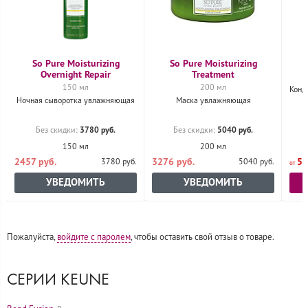
So Pure Moisturizing
So Pure Moisturizing
Overnight Repair
Treatment
150 мл
200 мл
Конд
Ночная сыворотка увлажняющая
Маска увлажняющая
3780 руб.
5040 руб.
Без скидки:
Без скидки:
150 мл
200 мл
2457 руб.
3276 руб.
50
3780 руб.
5040 руб.
УВЕДОМИТЬ
УВЕДОМИТЬ
Пожалуйста,
войдите с паролем
, чтобы оставить свой отзыв о товаре.
СЕРИИ KEUNE