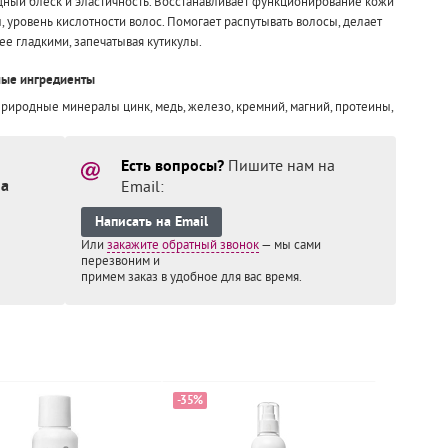
ный блеск и эластичность. Восстанавливает функционирование кожи
, уровень кислотности волос. Помогает распутывать волосы, делает
ее гладкими, запечатывая кутикулы.
ные ингредиенты
природные минералы цинк, медь, железо, кремний, магний, протеины,
Есть вопросы?
Пишите нам на
на
Email:
Написать на Email
Или
закажите обратный звонок
— мы сами
перезвоним и
примем заказ в удобное
для вас время.
-35%