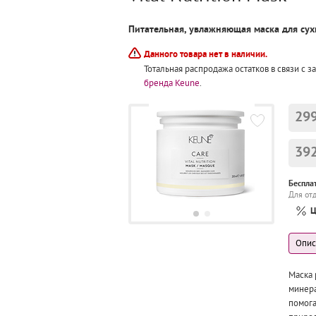
Питательная, увлажняющая маска для сух
Данного товара нет в наличии.
Тотальная распродажа остатков в связи с 
бренда Keune
.
299
392
Беспла
Для от
Ц
Маска 
минера
помога