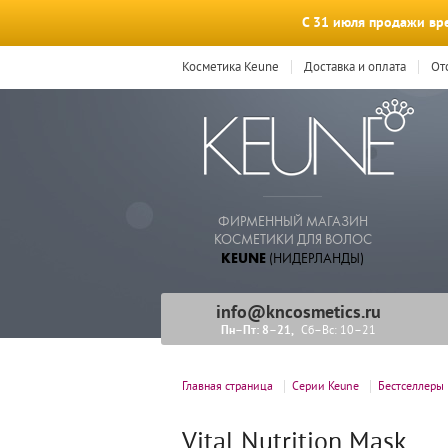
С 31 июля продажи вре
Косметика Keune
Доставка и оплата
От
ФИРМЕННЫЙ МАГАЗИН
КОСМЕТИКИ ДЛЯ ВОЛОС
KEUNE
(НИДЕРЛАНДЫ)
info@kncosmetics.ru
Пн–Пт: 8–21
Сб–Вс: 10–21
Главная страница
Серии Keune
Бестселлеры
Vital Nutrition Mask