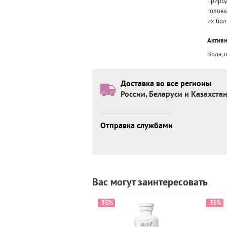
природ
головы
их бол
Актив
Вода, 
Доставка во все регионы
России, Беларуси и Казахста
Отправка службами
Вас могут заинтересовать
-35%
-35%